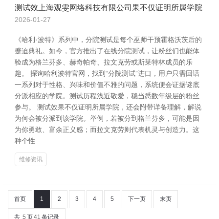
测试效上海观雯网络科技有限公司果不仅证明所属学院
2026-01-27
《哈利·波特》系列中，分院测试是每个巫师干预霍格沃茨后的
蹙迫典礼。如今，官方推出了在线分院测试，让粉丝们也能体
验成为格兰芬多、赫奇帕奇、拉文克劳或斯莱特林成员的乐
趣。 探询哈利波特官网，找到“分院测试”进口，用户只需回话
一系列对于性格、兴味和价值不雅的问题，系统便会证据谜底
分派相应的学院。测试历程浅近敬爱，稳当悉数年级层的粉丝
参与。 测试效果不仅证明所属学院，还会附带详备理解，解说
为何会被分派到该学院。举例，若被分到格兰芬多，可能是因
为你勇敢、富余正义感；而拉文克劳则代表机灵与创造力。这
种个性
维修资讯
首页
1
2
3
4
5
下一页
末页
共
5
页
41
条记录