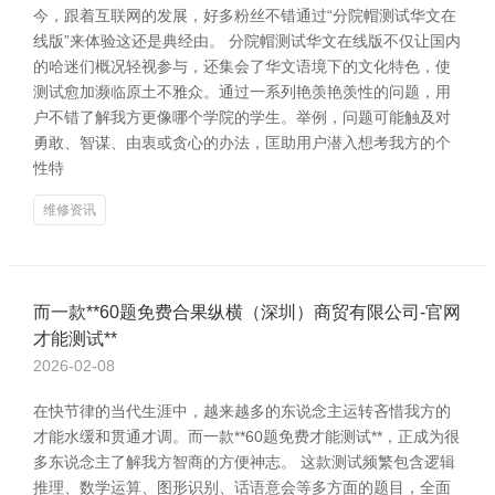
今，跟着互联网的发展，好多粉丝不错通过“分院帽测试华文在
线版”来体验这还是典经由。 分院帽测试华文在线版不仅让国内
的哈迷们概况轻视参与，还集会了华文语境下的文化特色，使
测试愈加濒临原土不雅众。通过一系列艳羡艳羡性的问题，用
户不错了解我方更像哪个学院的学生。举例，问题可能触及对
勇敢、智谋、由衷或贪心的办法，匡助用户潜入想考我方的个
性特
维修资讯
而一款**60题免费合果纵横（深圳）商贸有限公司-官网
才能测试**
2026-02-08
在快节律的当代生涯中，越来越多的东说念主运转吝惜我方的
才能水缓和贯通才调。而一款**60题免费才能测试**，正成为很
多东说念主了解我方智商的方便神志。 这款测试频繁包含逻辑
推理、数学运算、图形识别、话语意会等多方面的题目，全面