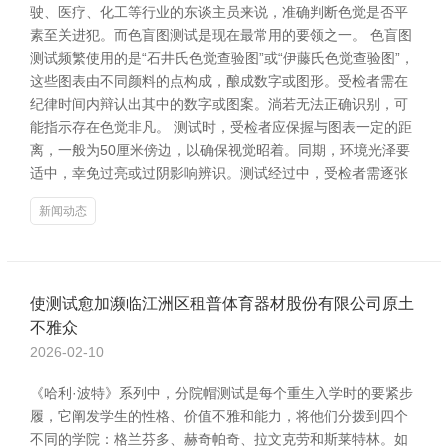
驶、医疗、化工等行业的东谈主员来说，准确判断色觉是否平
素至关进犯。而色盲图测试是现在最常用的要领之一。 色盲图
测试频繁使用的是“石井氏色觉查验图”或“伊藤氏色觉查验图”，
这些图表由不同颜料的点构成，酿成数字或图形。受检者需在
纪律时间内辩认出其中的数字或图案。淌若无法正确识别，可
能指示存在色觉非凡。 测试时，受检者应保握与图表一定的距
离，一般为50厘米傍边，以确保视觉昭着。同期，环境光泽要
适中，幸免过亮或过阴影响辨识。测试经过中，受检者需逐张
新闻动态
使测试愈加濒临江洲区租普体育器材股份有限公司原土
不雅众
2026-02-10
《哈利·波特》系列中，分院帽测试是每个重生入学时的要紧步
履，它阐发学生的性格、价值不雅和能力，将他们分拨到四个
不同的学院：格兰芬多、赫奇帕奇、拉文克劳和斯莱特林。如