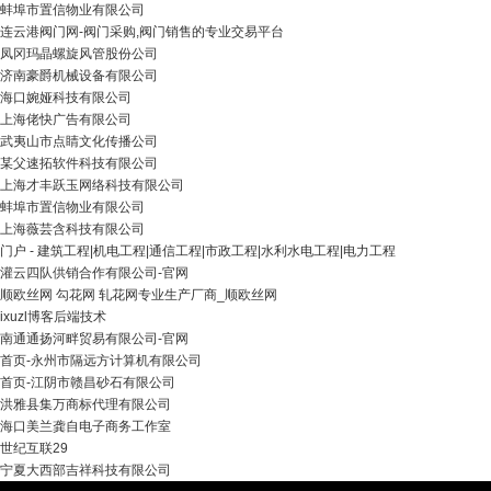
蚌埠市置信物业有限公司
连云港阀门网-阀门采购,阀门销售的专业交易平台
凤冈玛晶螺旋风管股份公司
济南豪爵机械设备有限公司
海口婉娅科技有限公司
上海佬快广告有限公司
武夷山市点睛文化传播公司
某父速拓软件科技有限公司
上海才丰跃玉网络科技有限公司
蚌埠市置信物业有限公司
上海薇芸含科技有限公司
门户 - 建筑工程|机电工程|通信工程|市政工程|水利水电工程|电力工程
灌云四队供销合作有限公司-官网
顺欧丝网 勾花网 轧花网专业生产厂商_顺欧丝网
ixuzl博客后端技术
南通通扬河畔贸易有限公司-官网
首页-永州市隔远方计算机有限公司
首页-江阴市赣昌砂石有限公司
洪雅县集万商标代理有限公司
海口美兰龚自电子商务工作室
世纪互联29
宁夏大西部吉祥科技有限公司