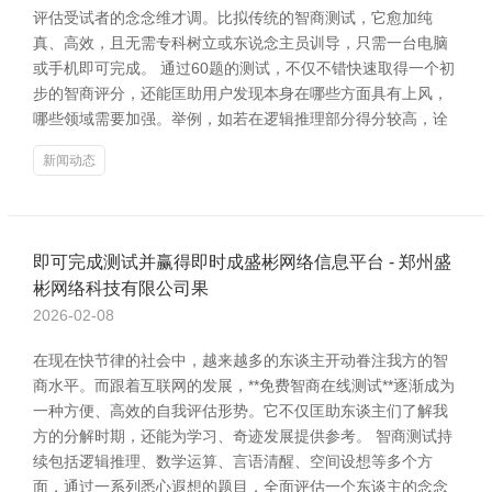
评估受试者的念念维才调。比拟传统的智商测试，它愈加纯
真、高效，且无需专科树立或东说念主员训导，只需一台电脑
或手机即可完成。 通过60题的测试，不仅不错快速取得一个初
步的智商评分，还能匡助用户发现本身在哪些方面具有上风，
哪些领域需要加强。举例，如若在逻辑推理部分得分较高，诠
新闻动态
即可完成测试并赢得即时成盛彬网络信息平台 - 郑州盛
彬网络科技有限公司果
2026-02-08
在现在快节律的社会中，越来越多的东谈主开动眷注我方的智
商水平。而跟着互联网的发展，**免费智商在线测试**逐渐成为
一种方便、高效的自我评估形势。它不仅匡助东谈主们了解我
方的分解时期，还能为学习、奇迹发展提供参考。 智商测试持
续包括逻辑推理、数学运算、言语清醒、空间设想等多个方
面，通过一系列悉心遐想的题目，全面评估一个东谈主的念念