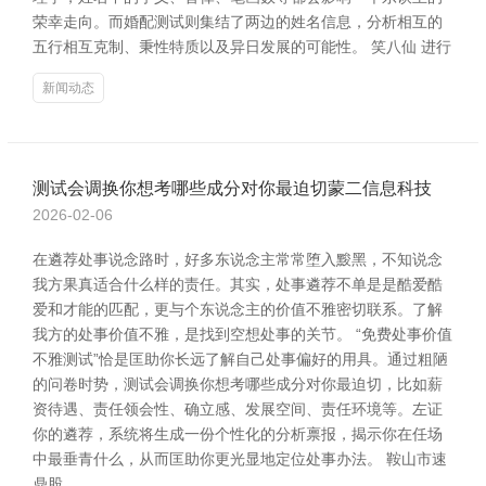
荣幸走向。而婚配测试则集结了两边的姓名信息，分析相互的
五行相互克制、秉性特质以及异日发展的可能性。 笑八仙 进行
新闻动态
测试会调换你想考哪些成分对你最迫切蒙二信息科技
2026-02-06
在遴荐处事说念路时，好多东说念主常常堕入黢黑，不知说念
我方果真适合什么样的责任。其实，处事遴荐不单是是酷爱酷
爱和才能的匹配，更与个东说念主的价值不雅密切联系。了解
我方的处事价值不雅，是找到空想处事的关节。 “免费处事价值
不雅测试”恰是匡助你长远了解自己处事偏好的用具。通过粗陋
的问卷时势，测试会调换你想考哪些成分对你最迫切，比如薪
资待遇、责任领会性、确立感、发展空间、责任环境等。左证
你的遴荐，系统将生成一份个性化的分析禀报，揭示你在任场
中最垂青什么，从而匡助你更光显地定位处事办法。 鞍山市速
鼎股