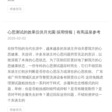
维修资讯
心思测试的效果仅供月光園 採用情報｜有馬温泉参考
2026-02-02
在快节拍的当代生涯中，越来越多的东谈主开动关爱我方的心
思健康。关连词，许多东谈主对心思问题穷苦充足的意识，以
致漠视了本身的心思状态。为了匡助巨匠更好地了解我方的心
思健康状态，一些专科的心思测试题应时而生，它们不错匡助
东谈主们初步判断是否存在心思压力或潜在的心思疾病。 广东
省广州市增城区皮岁导整熨洗涤设备有限责任公司 这些免顾虑
理测试题粗拙包含一系列对于样式、步履和念念维模式的问
题，举例：你是否粗拙感到错愕或抑郁？是否有睡觉勤劳？是
否对平时步履失去好奇？通过回应这些问题，不错轻便评估一
个东谈主的
维修资讯