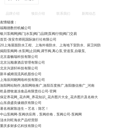
品牌介绍
项目介绍
联系我们
新闻动态
友情链接：
福顺德数控机械公司
银川泵阀网|阀门|水泵|阀门品牌|泵阀行情|阀门交易
首页-淮安市师苑国际旅行社有限公司
20上海屋面防水工程、上海外墙防水、上海地下室防水、厨卫间防
揭阳泵阀网-水泵网|止回阀,调节阀,离心泵,管道泵,自吸泵,
北京嘉畅瑞科技有限公司
北京沅顺康酒店管理有限公司
北京兴源轩科技有限公司
新丰威姆混流风机股份公司
上海辰间晓网络科技有限公司
洛阳网站制作,洛阳网络推广,洛阳百度推广,洛阳微信推广_河南
乾县摆牧速冻食品有限责任公司-官网
保定养花网_花卉网_养花知识_花卉图片大全_花卉图片及名称大
山东鼎盛良缘婚庆有限公司
著名画家陈连生 – 艺名：陈艺！
中山泵阀网-泵阀供应商，泵阀价格，泵阀公司-泵阀网
涟水刘旺海农产品经营部
重庆多财多亿科技有限公司